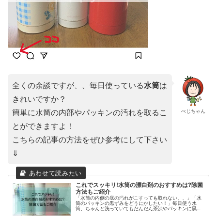
全くの余談ですが、、毎日使っている
水筒
は
きれいですか？
簡単に水筒の内部やパッキンの汚れを取るこ
べじちゃん
とができますよ！
こちらの記事の方法をぜひ参考にして下さい
⇓
これでスッキリ!水筒の漂白剤のおすすめは?除菌
方法もご紹介
「水筒の内側の底の汚れがこすっても取れない、、」「水
筒のパッキンの黒ずみをどうにかしたい！」毎日使う水
筒、ちゃんと洗っていてもだんだん茶渋やパッキンに黒ず
みがついてきますよね。今回は水筒の漂白剤のおすすめと