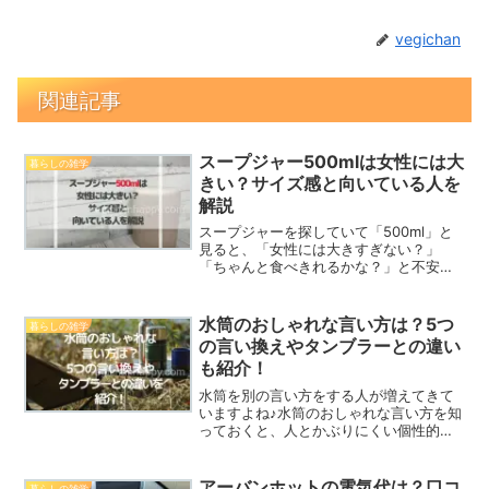
vegichan
関連記事
スープジャー500mlは女性には大
暮らしの雑学
きい？サイズ感と向いている人を
解説
スープジャーを探していて「500ml」と
見ると、「女性には大きすぎない？」
「ちゃんと食べきれるかな？」と不安に
なりますよね。300mlや400mlだと少し
物足りなさそうだけど、500mlになると
今度は「重そう」「かさばりそう」と感
水筒のおしゃれな言い方は？5つ
暮らしの雑学
じてしまう...
の言い換えやタンブラーとの違い
も紹介！
水筒を別の言い方をする人が増えてきて
いますよね♪水筒のおしゃれな言い方を知
っておくと、人とかぶりにくい個性的な
水筒や機能的な水筒にも出会えますよ！
アーバンホットの電気代は？口コ
暮らしの雑学