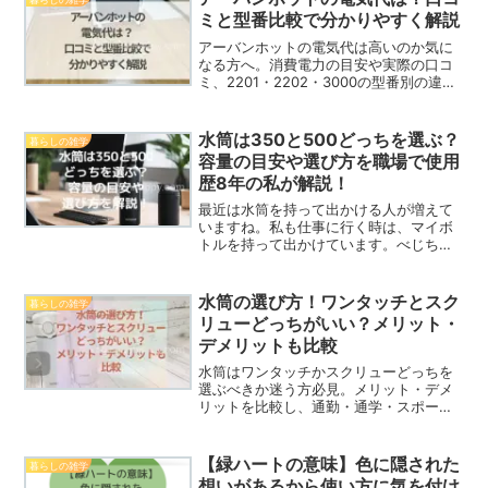
ミと型番比較で分かりやすく解説
アーバンホットの電気代は高いのか気に
なる方へ。消費電力の目安や実際の口コ
ミ、2201・2202・3000の型番別の違
い、他の暖房との比較まで分かりやすく
解説します。
水筒は350と500どっちを選ぶ？
暮らしの雑学
容量の目安や選び方を職場で使用
歴8年の私が解説！
最近は水筒を持って出かける人が増えて
いますね。私も仕事に行く時は、マイボ
トルを持って出かけています。べじちゃ
んオフィスでの水筒使用歴8年ですそこ
で、気になるのは水筒の容量。350か500
どっちがいいのか、迷っていませんか？
水筒の選び方！ワンタッチとスク
暮らしの雑学
私も水筒を購入時、...
リューどっちがいい？メリット・
デメリットも比較
水筒はワンタッチかスクリューどっちを
選ぶべきか迷う方必見。メリット・デメ
リットを比較し、通勤・通学・スポー
ツ・オフィスなどシーン別におすすめの
選び方をご紹介します。
【緑ハートの意味】色に隠された
暮らしの雑学
想いがあるから使い方に気を付け