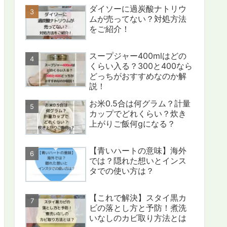
ダイソーに過炭酸ナトリウ
ムが売ってない？対処方法
をご紹介！
スープジャー400mlはどの
くらい入る？300と400なら
どっちがおすすめなのか解
説！
お米0.5合は何グラム？計量
カップでどれくらい？炊き
上がりご飯何gになる？
【青いハートの意味】海外
では？隠れた想いとインス
タでの使い方は？
【これで解決】スタイ黒カ
ビの落とし方と予防！煮洗
いなしのカビ取り方法とは