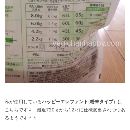
私が使用している
ハッピーエレファント
(
粉末タイプ
）は
こちらです↓ 最近720ｇから1.2㎏に仕様変更されつつあ
るようです＾＾