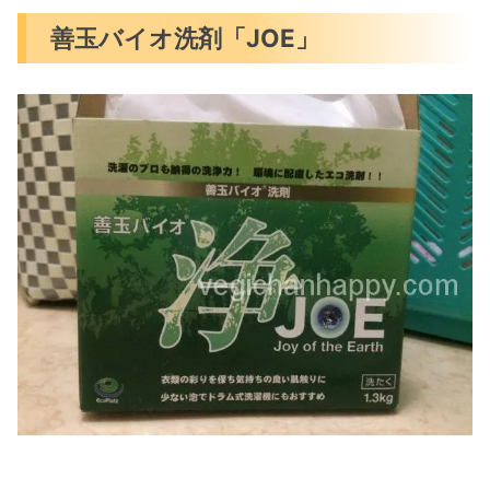
善玉バイオ洗剤「JOE」